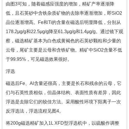
由图3可知，随着磁感应强度的增加，精矿产率逐渐降
低，且石英砂中含铁杂质矿物的去除率逐渐增加，即SiO2
品位逐渐增高。Fe和Ti的含量在磁选后明显降低，分别从
178.2μg/g和22.5μg/g降至61.3μg/g和1.4μg/g。通过镜下观
察，磁选精矿基本为白色或黄褐色的石英砂颗粒和少量的
云母，尾矿主要是云母和含铁矿物。精矿中SiO2含量不低
于99.95%，可见磁选效果很好。
浮选
磁选后Fe、Al含量还很高，主要是长石和残余的云母，它
们与石英性质相似，但晶体结构、表面性质有差异，因此
浮选是去除它们的较佳方法。采用酸性环境下阳离子一次
反浮选法，浮选流程见图4。
将200g磁选精矿加入1L XFD型浮选机中，以硫酸作调整