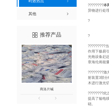
时效热点
????????
本
异物进行处理
其他
?
推荐产品
?
??????
作用下极易
光炮设备赶
章海伦将能
??????
射装置3部分
木进行激光
洛片碱
渭南氢氧化钠
??????
提高了输电
础。