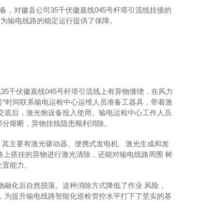
，对徽县公司35千伏徽嘉线045号杆塔引流线挂接的
，为输电线路的稳定运行提供了保障。
现35千伏徽嘉线045号杆塔引流线上有异物缠绕，在风力
*时间联系输电运检中心运维人员准备工器具，带着激
交底后，激光炮设备投入使用。输电运检中心工作人员
部分熔断，异物挂线隐患顺利消除。
技术，其主要有激光驱动器、便携式发电机、激光生成和发
路上搭挂的异物进行激光清除，还能对输电线路周围 树
处置能力。
异物融化后自然脱落。这种消除方式降低了作业 风险，
，为提升输电线路智能化巡检管控水平打下了坚实的基