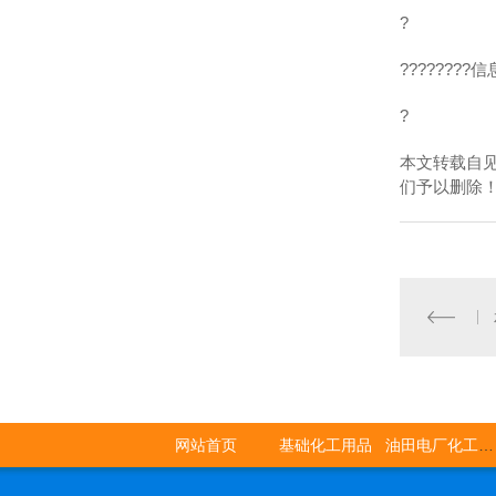
?
???????
?
本文转载自
们予以删除
网站首页
基础化工用品
油田电厂化工用品