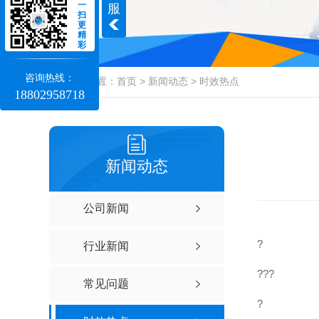
一
服
扫
更
精
彩
咨询热线：
当前位置：
首页
>
新闻动态
>
时效热点
18802958718
新闻动态
公司新闻
?
行业新闻
???
常见问题
?