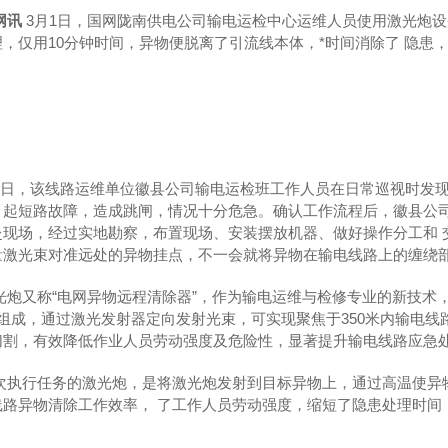
网讯
3月1日，国网陇南供电公司输电运检中心运维人员使用激光炮设备
，仅用10分钟时间，异物便脱离了引流线本体，*时间消除了 隐患
???当日，该线路运维单位徽县公司输电运检班工作人员在日常巡视时发
引起短路故障，造成跳闸，情况十分危急。确认工作流程后，徽县公司
赴现场，经过实地勘察，布置现场、安装摆放机器、做好操作分工和 
量激光束对准远处的异物挂点，不一会就将异物在输电线路上的缠绕
??激光炮又称“电网异物远程清除器”，作为输电运维与检修专业的新
组成，通过激光发射器定向发射光束，可实现聚焦于350米内输电线
切割，有效降低作业人员劳动强度及危险性，显著提升输电线路应急
渭南融雪剂
??此次执行任务的激光炮，是将激光炮发射到目标异物上，通过高温使
线路异物清除工作效率， 了工作人员劳动强度，缩短了隐患处理时间