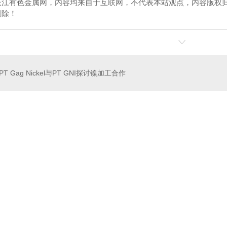
长江有色金属网，内容均来自于互联网，不代表本站观点，内容版权
删除！
PT Gag Nickel与PT GNI探讨镍加工合作
南融雪剂