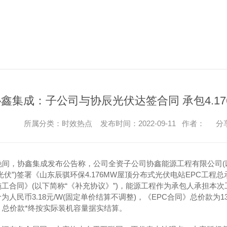
鑫集成：子公司与协辰光伏达签合同 承包4.1
所属分类：时效热点 发布时间：2022-09-11 作者：
分
，协鑫集成发布公告称，公司全资子公司协鑫能源工程有限公司(以下
光伏”)签署《山东辰骐环保4.176MW屋顶分布式光伏电站EPC工程总
工合同》(以下简称“《补充协议》”)，能源工程作为承包人承担本次工
人民币3.18元/W(固定单价结算不调整)，《EPC合同》总价款为13.2
》总价款*终按实际装机容量据实结算。