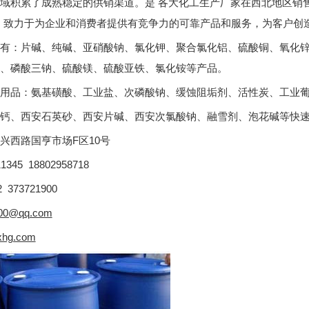
域积累了成熟稳定的供销渠道。是 各大化工生产厂家在西北地区销售
，致力于为企业和消费者提供有竞争力的可靠产品和服务，为客户创
有：片碱、纯碱、亚硝酸钠、氯化钾、聚合氯化铝、硫酸铜、氧化
、磷酸三钠、硫酸镁、硫酸亚铁、氯化铵等产品。
用品：氨基磺酸、工业盐、次磷酸钠、缓蚀阻垢剂、活性炭、工业
钙、西安石英砂、西安片碱、西安次氯酸钠、融雪剂、泡花碱等快
兴西路国亨市场F区10号
345 18802958718
2 373721900
00@qq.com
xhg.com