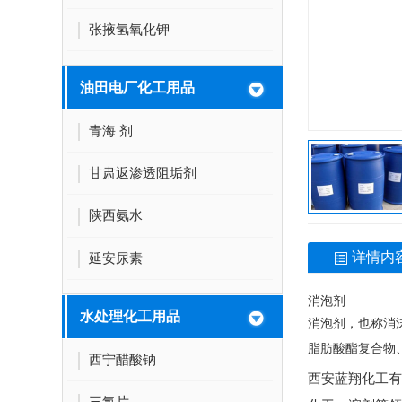
张掖氢氧化钾
油田电厂化工用品
青海 剂
甘肃返渗透阻垢剂
陕西氨水
详情内
延安尿素
消泡剂
水处理化工用品
消泡剂，也称消
脂肪酸酯复合物
西宁醋酸钠
西安蓝翔化工有
三氯片