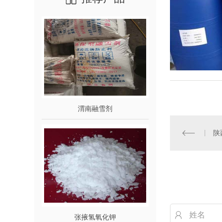
渭南融雪剂
陕
张掖氢氧化钾