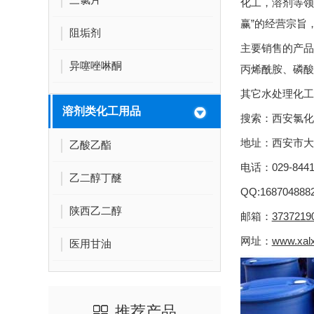
化工，溶剂等领
赢”的经营宗旨
阻垢剂
主要销售的产品
异噻唑啉酮
丙烯酰胺、磷酸
其它水处理化工
溶剂类化工用品
搜索：西安氯化
地址：西安市大
乙酸乙酯
电话：029-84411
乙二醇丁醚
QQ:168704888
陕西乙二醇
邮箱：
3737219
网址：
www.xal
医用甘油
推荐产品