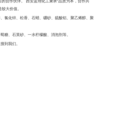
的合作伙伴。 西安蓝翔化工秉承“品质为本，合作共
造较大价值。
锌、氯化锌、松香、石蜡、硼砂、硫酸铝、聚乙烯醇、聚
葡萄糖、石英砂、一水柠檬酸、消泡剂等。
速搜到我们。