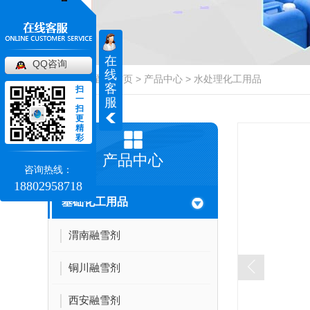
在
QQ咨询
线
当前位置：
首页
>
产品中心
>
水处理化工用品
客
扫
一
服
扫
更
精
彩
产品中心
咨询热线：
18802958718
基础化工用品
渭南融雪剂
铜川融雪剂
西安融雪剂