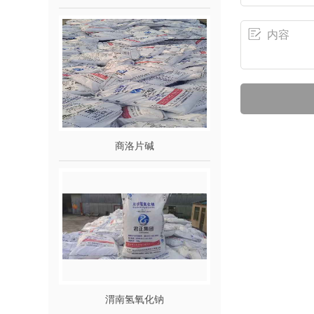
商洛片碱
渭南氢氧化钠