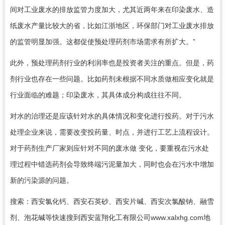
间对工业废水的排放监管力度加大，尤其近两年来在印染废水、造
纸废水产量比较大的省，比如江浙地区，环保部门对工业废水排放
的监管明显加强。这都促使预处理药剂市场需求有所扩大。”
此外，预处理药剂行业的利润率也是投资者关注的重点。但是，药
剂行业也存在一些问题。
比如
药剂未根据不同水质做相应变化就是
行业面临的难题
；
印染废水，其具体成分构成往往不同
。
对水的治理还是应该针对水的具体情况和变化进行投药。对于污水
处理企业来说，需要改变投药量、时点，并进行工艺上流程设计。
对于药剂生产厂家则应针对不同的废水做 变化
，要重视
在污水
处
理过程中错选药剂会导致终端污泥量加大，同时也会在污水中增加
新的污染源
的问题
。
搜索：西安氯化钙、西安石英砂、西安片碱、西安次氯酸钠、融雪
剂、泡花碱等快速搜到
西安蓝翔化工有限公司
www.xalxhg.com
地