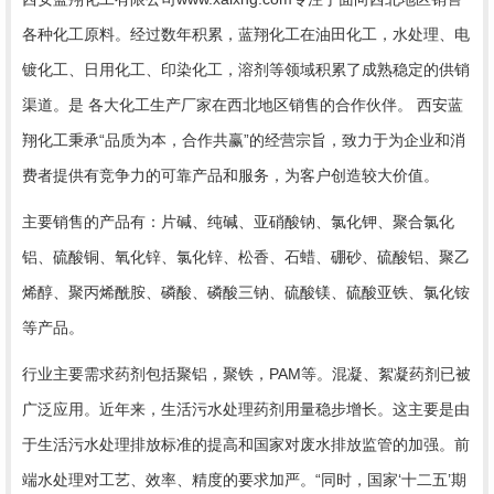
各种化工原料。
经过数年积累，蓝翔化工在油田化工，水处理、电
镀化工、日用化工、印染化工，溶剂等领域积累了成熟稳定的供销
渠道。是 各大化工生产厂家在西北地区销售的合作伙伴。 西安蓝
翔化工秉承“品质为本，合作共赢”的经营宗旨，致力于为企业和消
费者提供有竞争力的可靠产品和服务，为客户创造较大价值。
主要销售的产品有：片碱、纯碱、亚硝酸钠、氯化钾、聚合氯化
铝、硫酸铜、氧化锌、氯化锌、松香、石蜡、硼砂、硫酸铝、聚乙
烯醇、聚丙烯酰胺、磷酸、磷酸三钠、硫酸镁、硫酸亚铁、氯化铵
等产品。
行业主要需求药剂包括聚铝，聚铁，
PAM等。混凝、絮凝
药剂
已被
广泛应用。近年来，生活污水处理药剂用量稳步增长。这主要是由
于生活污水处理排放标准的提高和国家对废水排放监管的加强
。
前
端水处理对工艺、效率、精度的要求加严。
“同时，国家‘十二五’期